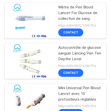
Mètre de Pen Blood
6
Lancet For Glucose de
Machine médicale
collection de sang
Négociable MOQ:5 000 PCs
de nébuliseur
CONTACT
Autocontrôle de glucose
sanguin Lancing Pen Ten
Depths Level
12
Négociable MOQ:5 000 PCs
Concentrateur
CONTACT
médical de
Mini Universal Pen Blood
l'oxygène
Lancet avec 10
profondeurs réglables
Négociable MOQ:5 000 PCs