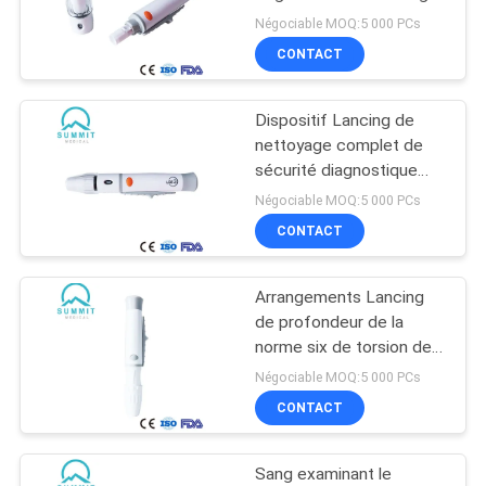
Négociable MOQ:5 000 PCs
PLAN
CONTACT
8
DU
Tube de collection
Dispositif Lancing de
SITE
nettoyage complet de
de prise de sang
sécurité diagnostique
avec l'éjecteur
PRIVACY
Négociable MOQ:5 000 PCs
CONTACT
POLICY
Arrangements Lancing
4
de profondeur de la
Lame chirurgicale
norme six de torsion de
match de dispositif de
Négociable MOQ:5 000 PCs
de scalpel
glucose sanguin
CONTACT
Sang examinant le