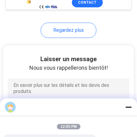
CONTACT
10
Thermomètre
médical
Regardez plus
Laisser un message
Nous vous rappellerons bientôt!
30
Ruban adhésif
médical
12:05 PM
6