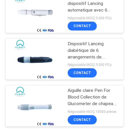
dispositif Lancing
automatique avec 6
20
profondeurs réglables
Négociable MOQ:5 000 PCs
compteur d'oxygène
CONTACT
de sang
Dispositif Lancing
diabétique de 6
arrangements de
profondeur pour l'essai
Négociable MOQ:5 000 PCs
de glucose sanguin
CONTACT
11
Aiguille claire Pen For
Tensiomètre
Blood Collection de
Glucometer de chapeau
protecteur
Négociable MOQ:10000 pièces
CONTACT