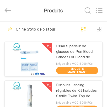
Suzhou
Summit
Medical
Produits
Co.,
Ltd.
All
Rights
Reserved.
MAISON
111
Chine Stylo de bistouri
Bistouri de sécurité
PRODUITS
HOT
Essai supérieur de
glucose de Pen Blood
VR
Lancet For Blood de
SHOW
torsion de diabète
Négociable MOQ:5 000 PCs
ENQUÊTE
MAINTENANT
38
AU
HOT
Bistouris Lancing
SUJET
Bistouri de torsion
réglables de Kit Includes
DE
Sterile Twist Top de
dispositif
NOUS
Négociable MOQ:5 000 PCs