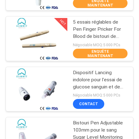
ENQUÊTE
MAINTENANT
VISITE
HOT
5 essais réglables de
D'USINE
35
Pen Finger Pricker For
Blood de bistouri de
Stylo de bistouri
CONTRÔLE
profondeurs
Négociable MOQ:5 000 PCs
ENQUÊTE
DE
MAINTENANT
QUALITÉ
Dispositif Lancing
indolore pour l'essai de
CONTACTEZ-
glucose sanguin et de
34
cétone
NOUS
Négociable MOQ:5 000 PCs
CONTACT
Insuline Pen Needle
NOUVELLES
Bistouri Pen Adjustable
103mm pour le sang
CAS
Sugar Level Monitoring