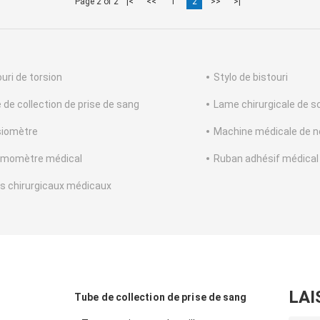
Page 2 of 2
|<
<<
1
2
>>
>|
ouri de torsion
Stylo de bistouri
 de collection de prise de sang
Lame chirurgicale de s
iomètre
Machine médicale de n
momètre médical
Ruban adhésif médical
s chirurgicaux médicaux
LAI
Tube de collection de prise de sang