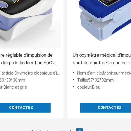
e réglable d'impulsion de
Un oxymètre médical d'impu
 doigt de la direction SpO2
bout du doigt de la couleur
9% avec le pléthysmographe
pour l'adulte pédiatrique
ètre classique d'impulsion de bout du doigt avec le pléthysmographe et l'index de perfusion
Nom d'article:Moniteur médical de saturation de l'oxygène d'oxymètre d'impulsion de bout
e:60*30*30mm
Taille:57*32*32mm
r:Blanc et gris
couleur:Bleu
CONTACTEZ
CONTACTEZ