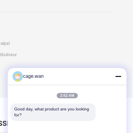
calpel
ébuliseur
cage.wan
2:52 AM
Good day, what product are you looking 
for?
SSEZ UN MESSAGE