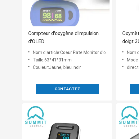
Compteur d'oxygène d'impulsion
Oxymètr
d'OLED
doigt 
Nom d'article:Coeur Rate Monitor d'oxymètre d'impulsion de bout du doigt avec le pléthysmographe et l'index de per
Nom d'article:Moni
Taille:63*41*31mm
Mode 
Couleur:Jaune, bleu, noir
direct
CONTACTEZ