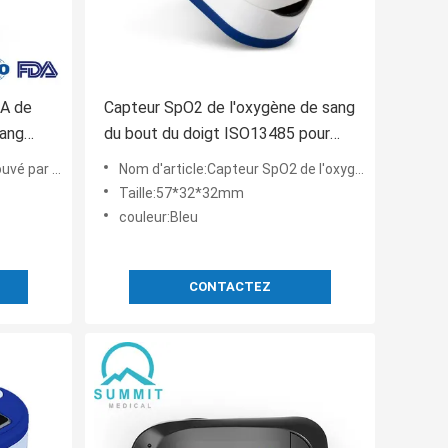
DA de
Capteur SpO2 de l'oxygène de sang
sang
du bout du doigt ISO13485 pour
leur
l'aviation de sports
 d'impulsion de bout du do
Nom d'article:Capteur SpO2 de l'oxygène de sang d'oxymètre d'impulsion de bout du doigt pour des sports et l'aviat
Taille:57*32*32mm
couleur:Bleu
CONTACTEZ