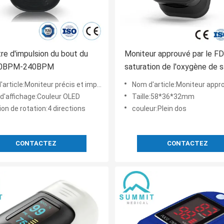
e d'impulsion du bout du
Moniteur approuvé par le F
30BPM-240BPM
saturation de l'oxygène de 
avec le double écran du cou
teur précis et impulsion Rate Monitor de saturation de l'oxygène de sang d'Oximetry d'impulsion
Nom d'article:Moniteur approuvé par le FDA de saturation de l'oxygène de sang d'oxymètre
OLED
d'affichage:Couleur OLED
Taille:58*36*32mm
ion de rotation:4 directions
couleur:Plein dos
CONTACTEZ
CONTACTEZ