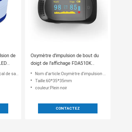
lsion de
Oxymètre d'impulsion de bout du
 LED
doigt de l'affichage FDA510K
Digital d'OLED pour des niveaux de
 du doigt pour pédiatrique
Nom d'article:Oxymètre d'impulsion de bout du doigt de FDA510K Digital pour des niveaux et l'impulsion Rate Measur
saturation de l'oxygène
Taille:60*35*35mm
couleur:Plein noir
CONTACTEZ