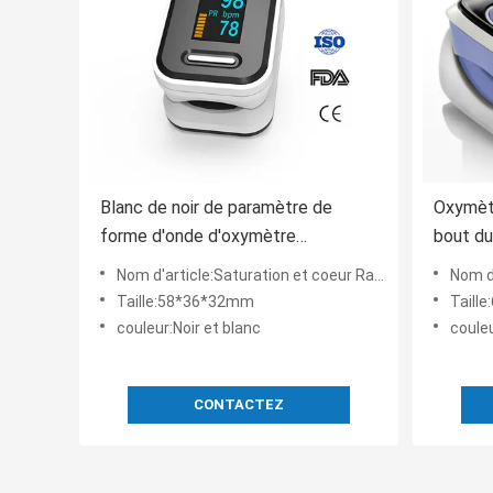
Blanc de noir de paramètre de
Oxymètr
forme d'onde d'oxymètre
bout du
d'impulsion de bout du doigt d'OIN
4 de 9
Nom d'article:Saturation et coeur Rate Monitor de l'oxygène de sang d'oxymètre d'impulsion de bout du doigt de la
Nom d'article:Oxym
FDA de la CE de TUV
Taille:58*36*32mm
Taill
couleur:Noir et blanc
couleu
CONTACTEZ