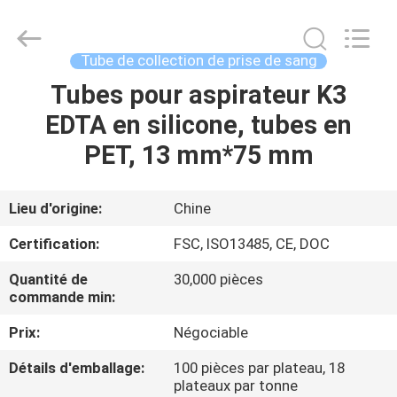
Suzhou
Summit
Medical
Co.,
Ltd.
Tube de collection de prise de sang
All
Rights
Reserved.
Tubes pour aspirateur K3
MAISON
EDTA en silicone, tubes en
PRODUITS
PET, 13 mm*75 mm
VR
Lieu d'origine:
Chine
SHOW
Certification:
FSC, ISO13485, CE, DOC
Quantité de
30,000 pièces
AU
commande min:
SUJET
Prix:
Négociable
DE
Détails d'emballage:
100 pièces par plateau, 18
NOUS
plateaux par tonne