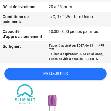
Délai de livraison:
20 à 25 jours
VISITE
Conditions de
L/C, T/T, Western Union
D'USINE
paiement:
Capacité
10,000, 000 pièces par mois
CONTRÔLE
d'approvisionnement:
DE
Surligner:
Tubes à aspirateur EDTA de 13 mm*75
mm
QUALITÉ
,
,
Tubes à aspirateur EDTA en silicone
Tubes de vide à base de PET EDTA
CONTACTEZ-
MEILLEUR PRIX
NOUS
NOUVELLES
CAS