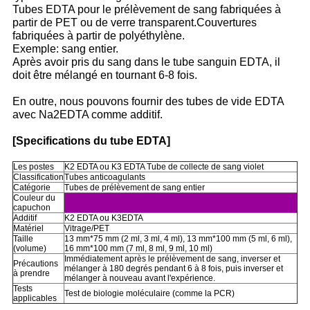
Tubes EDTA pour le prélèvement de sang fabriquées à
partir de PET ou de verre transparent.Couvertures
fabriquées à partir de polyéthylène.
Exemple: sang entier.
Après avoir pris du sang dans le tube sanguin EDTA, il
doit être mélangé en tournant 6-8 fois.
En outre, nous pouvons fournir des tubes de vide EDTA
avec Na2EDTA comme additif.
[Specifications du tube EDTA]
Les postes
K2 EDTA ou K3 EDTA Tube de collecte de sang violet
Classification
Tubes anticoagulants
Catégorie
Tubes de prélèvement de sang entier
Couleur du
capuchon
Additif
K2 EDTA ou K3EDTA
Matériel
Vitrage/PET
Taille
13 mm*75 mm (2 ml, 3 ml, 4 ml), 13 mm*100 mm (5 ml, 6 ml),
(volume)
16 mm*100 mm (7 ml, 8 ml, 9 ml, 10 ml)
Immédiatement après le prélèvement de sang, inverser et
Précautions
mélanger à 180 degrés pendant 6 à 8 fois, puis inverser et
à prendre
mélanger à nouveau avant l'expérience.
Tests
Test de biologie moléculaire (comme la PCR)
applicables