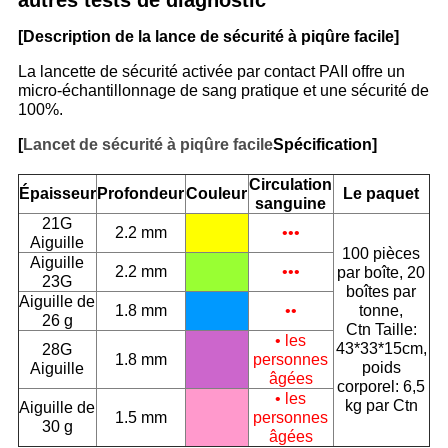
autres tests de diagnostic
[Description de la lance de sécurité à piqûre facile]
La lancette de sécurité activée par contact PAII offre un
micro-échantillonnage de sang pratique et une sécurité de
100%.
[
Lancet de sécurité à piqûre facile
Spécification]
Circulation
Épaisseur
Profondeur
Couleur
Le paquet
sanguine
21G
2.2 mm
•••
Aiguille
100 pièces
Aiguille
2.2 mm
•••
par boîte, 20
23G
boîtes par
Aiguille de
1.8 mm
••
tonne,
26 g
Ctn Taille:
• les
43*33*15cm,
28G
1.8 mm
personnes
poids
Aiguille
âgées
corporel: 6,5
• les
kg par Ctn
Aiguille de
1.5 mm
personnes
30 g
âgées