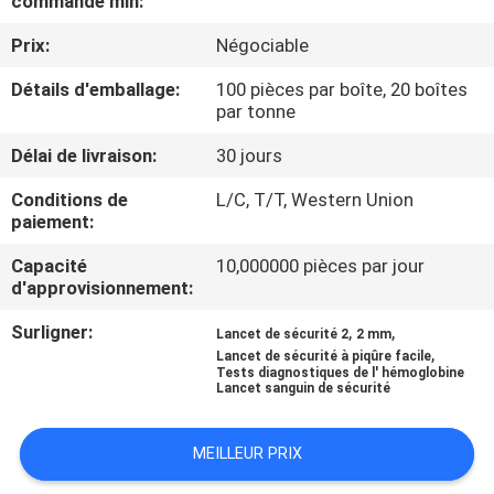
commande min:
Prix:
Négociable
VISITE
D'USINE
Détails d'emballage:
100 pièces par boîte, 20 boîtes
par tonne
CONTRÔLE
Délai de livraison:
30 jours
DE
Conditions de
L/C, T/T, Western Union
paiement:
QUALITÉ
Capacité
10,000000 pièces par jour
d'approvisionnement:
CONTACTEZ-
Surligner:
,
,
Lancet de sécurité 2
2 mm
NOUS
,
Lancet de sécurité à piqûre facile
Tests diagnostiques de l' hémoglobine
Lancet sanguin de sécurité
NOUVELLES
MEILLEUR PRIX
CAS