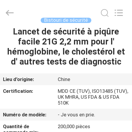
Suzhou
Summit
Medical
Co.,
Ltd.
Bistouri de sécurité
All
Rights
Reserved.
Lancet de sécurité à piqûre
MAISON
facile 21G 2,2 mm pour l'
PRODUITS
hémoglobine, le cholestérol et
d' autres tests de diagnostic
VR
SHOW
Lieu d'origine:
Chine
Certification:
MDD CE (TUV), ISO13485 (TUV),
AU
UK MHRA, US FDA & US FDA
510K
SUJET
Numéro de modèle:
- Je vous en prie.
DE
NOUS
Quantité de
200,000 pièces