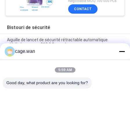
Négociable MOQ:100 000 PCs
CONTACT
Bistouri de sécurité
Aiguille de lancet de sécurité rétractable automatique
stérilisée gamma 21G 2,2 mm Jaune
cage.wan
Profondeur de l'aiguille 1.8mm du bistouri 21G de sécurité de
bouton poussoir pour l'essai rapide
5:59 AM
Aiguille réglable du bistouri 28G de sécurité de profondeur
avec 3 profondeurs de 1.2mm 1.4mm 1.8mm
Good day, what product are you looking for?
Catégories populaires
Tous
Bistouri De Sécurité
Bistouri De Torsion