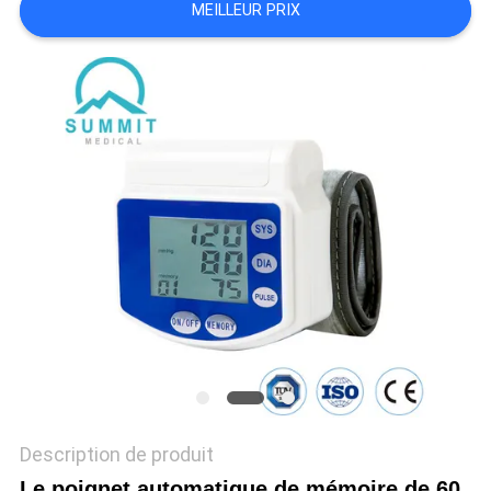
MEILLEUR PRIX
PLAN
DU
SITE
PRIVACY
POLICY
Description de produit
Le poignet automatique de mémoire de 60