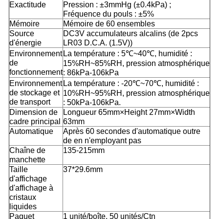
Exactitude
Pression : ±3mmHg (±0.4kPa) ;
Fréquence du pouls : ±5%
Mémoire
Mémoire de 60 ensembles
Source
DC3V accumulateurs alcalins (de 2pcs
d'énergie
LR03 D.C.A. (1.5V))
Environnement
La température : 5℃~40℃, humidité :
de
15%RH~85%RH, pression atmosphérique
fonctionnement
: 86kPa-106kPa
Environnement
La température : -20℃~70℃, humidité :
de stockage et
10%RH~95%RH, pression atmosphérique
de transport
: 50kPa-106kPa.
Dimension de
Longueur 65mm×Height 27mm×Width
cadre principal
63mm
Automatique
Après 60 secondes d'automatique outre
de en n'employant pas
Chaîne de
135-215mm
manchette
Taille
37*29.6mm
d'affichage
d'affichage à
cristaux
liquides
Paquet
1 unité/boîte, 50 unités/Ctn