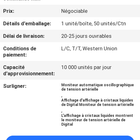
Prix:
Négociable
VISITE
Détails d'emballage:
1 unité/boîte, 50 unités/Ctn
D'USINE
Délai de livraison:
20-25 jours ouvrables
CONTRÔLE
Conditions de
L/C, T/T, Western Union
DE
paiement:
QUALITÉ
Capacité
10 000 unités par jour
d'approvisionnement:
CONTACTEZ-
Surligner:
Moniteur automatique oscillographique
de tension artérielle
,
NOUS
Affichage d'affichage à cristaux liquides
de Digital Moniteur de tension artérielle
,
NOUVELLES
L'affichage à cristaux liquides montrent
le moniteur de tension artérielle de
Digital
CAS