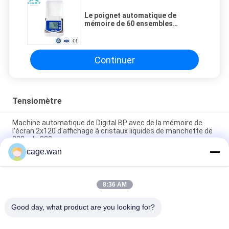
Le poignet automatique de
mémoire de 60 ensembles
dénomment le moniteur de
tension artérielle de Digital pour
l'usage à la maison
Continuer
Tensiomètre
Machine automatique de Digital BP avec de la mémoire de
l'écran 2x120 d'affichage à cristaux liquides de manchette de
220 - de 320mm
cage.wan
Type de bras moniteur électronique de tension artérielle avec
la manchette 8,8" - 12,6 » mémoires 198
8:36 AM
Bras à la maison de machine de tension artérielle avec la
grande manchette 220mm - 320mm
Good day, what product are you looking for?
Catégories populaires
Tous