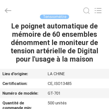
Suzhou
Summit
Medical
Co.,
Ltd.
Tensiomètre
All
Rights
Reserved.
Le poignet automatique de
MAISON
mémoire de 60 ensembles
PRODUITS
dénomment le moniteur de
tension artérielle de Digital
VR
pour l'usage à la maison
SHOW
Lieu d'origine:
LA CHINE
AU
Certification:
CE, ISO13485
SUJET
Numéro de modèle:
GT-701
DE
Quantité de
500 unités
NOUS
commande min: